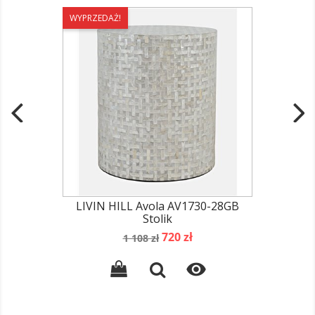
WYPRZEDAŻ!
LIVIN HILL Avola AV1730-28GB
Stolik
Cena
Cena
720 zł
1 108 zł
podstawowa
