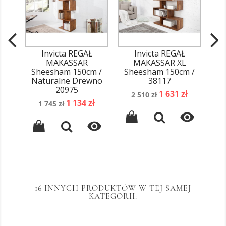
Invicta REGAŁ
Invicta REGAŁ
MAKASSAR
MAKASSAR XL
Sheesham 150cm /
Sheesham 150cm /
Na
Naturalne Drewno
38117
Sh
20975
Cena
Cena
1 631 zł
2 510 zł
Cena
Cena
1 134 zł
podstawowa
1 745 zł
podstawowa


16 INNYCH PRODUKTÓW W TEJ SAMEJ
KATEGORII: