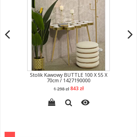
Stolik Kawowy BUTTLE 100 X 55 X
70cm / 1427190000
Cena
Cena
843 zł
1 298 zł
podstawowa
