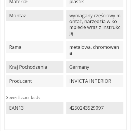
Materiał
plastik
Montaż
wymagany częściowy m
ontaż, narzędzia w ko
mplecie wraz z instrukc
ją
Rama
metalowa, chromowan
a
Kraj Pochodzenia
Germany
Producent
INVICTA INTERIOR
Specyficzne kody
EAN13
4250243529097