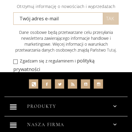
Otrzymuj informację o nowościach i wyprzedażach
Dane osobowe będą przetwarzane celu przesyłania
newslettera zawierającego informacje handlowe i
marketingowe. Więcej informacji o warunkach
przetwarzania danych osobowych znajdą Państwo
Tutaj
.
polityką
Zgadzam się z regulaminem i
prywatności
reorder

PRODUKTY
reorder

NASZA FIRMA