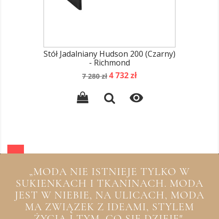
Stół Jadalniany Hudson 200 (Czarny)
- Richmond
Cena
Cena
4 732 zł
7 280 zł
podstawowa

„MODA NIE ISTNIEJE TYLKO W
SUKIENKACH I TKANINACH. MODA
JEST W NIEBIE, NA ULICACH, MODA
MA ZWIĄZEK Z IDEAMI, STYLEM
ŻYCIA I TYM, CO SIĘ DZIEJE"