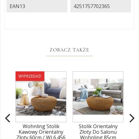
EAN13
4251757702365
ZOBACZ TAKŻE
WYPRZEDAŻ!
Wohnling Stolik
Stolik Orientalny
S
Kawowy Orientalny
Złoty Do Salonu
Sr
Złoty 60cm / WL6.456
Wohnling 85cm