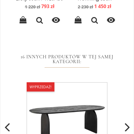
Cena
Cena
Cena
Cena
793 zł
1 450 zł
1 220 zł
2 230 zł
podstawowa
podstawowa


16 INNYCH PRODUKTÓW W TEJ SAMEJ
KATEGORII:
WYPRZEDAŻ!