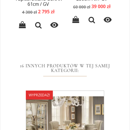
61cm / GV
Cena
Cena
39 000 zł
60 000 zł
Cena
Cena
C
2 795 zł
podstawowa
4 300 zł
3
podstawowa
p


16 INNYCH PRODUKTÓW W TEJ SAMEJ
KATEGORII:
WYPRZEDAŻ!