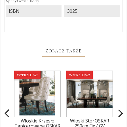
Specyficzne kody
ISBN
3025
ZOBACZ TAKŻE
WYPRZEDAŻ!
WYPRZEDAŻ!
WY
Włoskie Krzesło
Włoski Stół OSKAR
O
Tapicerowane OSKAR
250cm Fix / GV
D