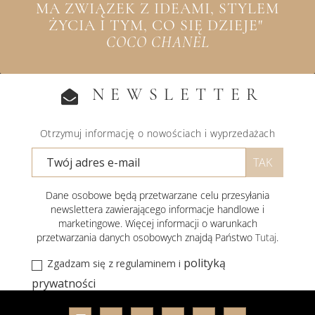
MA ZWIĄZEK Z IDEAMI, STYLEM
ŻYCIA I TYM, CO SIĘ DZIEJE"
COCO CHANEL
NEWSLETTER
Otrzymuj informację o nowościach i wyprzedażach
Dane osobowe będą przetwarzane celu przesyłania
newslettera zawierającego informacje handlowe i
marketingowe. Więcej informacji o warunkach
przetwarzania danych osobowych znajdą Państwo
Tutaj
.
polityką
Zgadzam się z regulaminem i
prywatności