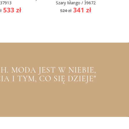
37913
Szary Mango / 39672
1
na
Cena
Cena
Cena
533 zł
341 zł
ł
524 zł
dstawowa
podstawowa
. MODA JEST W NIEBIE,
 I TYM, CO SIĘ DZIEJE"