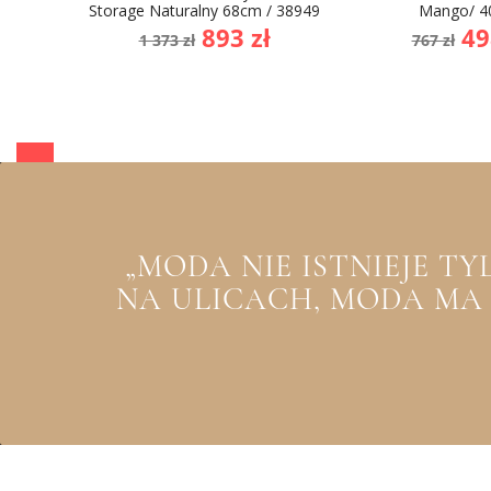
Storage Naturalny 68cm / 38949
Mango/ 4
Cena
Cena
Cena
Ce
893 zł
49
1 373 zł
767 zł
podstawowa
podst
„MODA NIE ISTNIEJE T
NA ULICACH, MODA MA Z