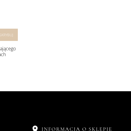
rającego
ach

INFORMACJA O SKLEPIE