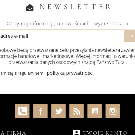
NEWSLETTER
Otrzymuj informację o nowościach i wyprzedażach
obowe będą przetwarzane celu przesyłania newslettera zawie
formacje handlowe i marketingowe. Więcej informacji o warunk
przetwarzania danych osobowych znajdą Państwo
Tutaj
.
polityką prywatności
am się z regulaminem i
account_box
A FIRMA
TWOJE KONTO