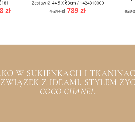
0181
Zestaw Ø 44,5 X 63cm / 1424810000
na
Cena
Cena
Ce
8 zł
789 zł
1 214 zł
820 z
awowa
podstawowa
po
YLKO W SUKIENKACH I TKANINACH
WIĄZEK Z IDEAMI, STYLEM ŻYCIA
COCO CHANEL