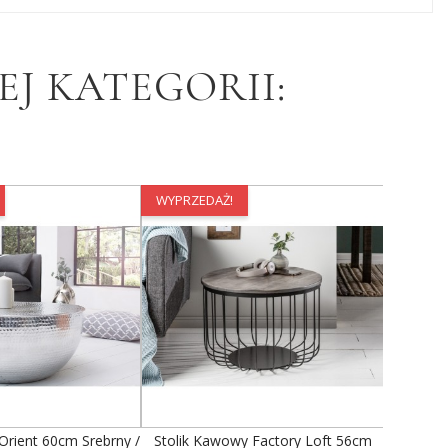
J KATEGORII:
WYPRZEDAŻ!
Orient 60cm Srebrny /
Stolik Kawowy Factory Loft 56cm
Avola A