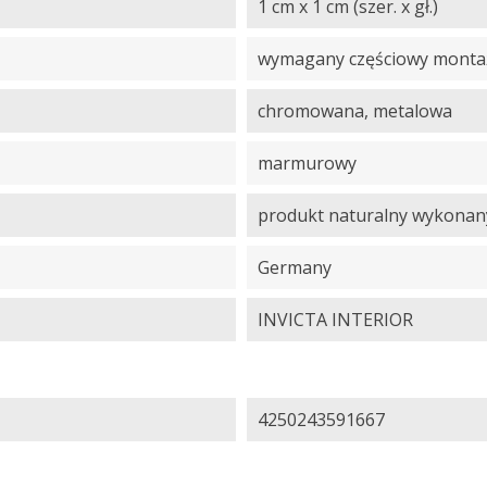
1 cm x 1 cm (szer. x gł.)
wymagany częściowy montaż,
chromowana, metalowa
marmurowy
produkt naturalny wykonany
Germany
INVICTA INTERIOR
4250243591667