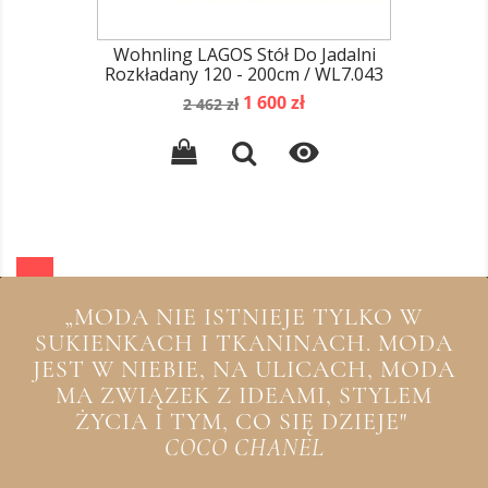
Wohnling LAGOS Stół Do Jadalni
Rozkładany 120 - 200cm / WL7.043
Cena
Cena
1 600 zł
2 462 zł
podstawowa

„MODA NIE ISTNIEJE TYLKO W
SUKIENKACH I TKANINACH. MODA
JEST W NIEBIE, NA ULICACH, MODA
MA ZWIĄZEK Z IDEAMI, STYLEM
ŻYCIA I TYM, CO SIĘ DZIEJE"
COCO CHANEL