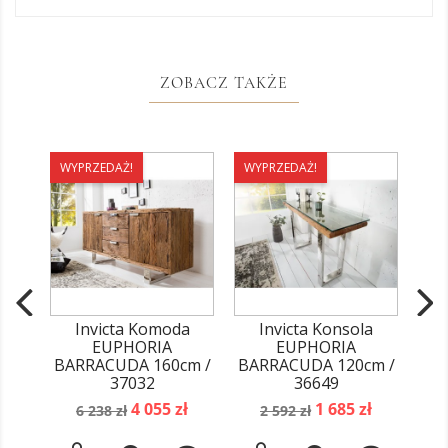
ZOBACZ TAKŻE
WYPRZEDAŻ!
WYPRZEDAŻ!
WY
Invicta Komoda
Invicta Konsola
IN
EUPHORIA
EUPHORIA
BARRACUDA 160cm /
BARRACUDA 120cm /
Dr
37032
36649
Cena
Cena
Cena
Cena
4 055 zł
1 685 zł
6 238 zł
2 592 zł
podstawowa
podstawowa