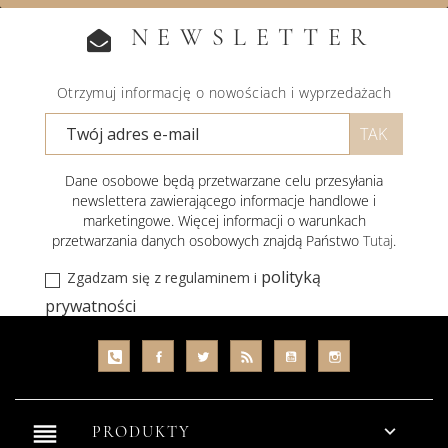
NEWSLETTER
Otrzymuj informację o nowościach i wyprzedażach
Dane osobowe będą przetwarzane celu przesyłania
newslettera zawierającego informacje handlowe i
marketingowe. Więcej informacji o warunkach
przetwarzania danych osobowych znajdą Państwo
Tutaj
.
polityką
Zgadzam się z regulaminem i
prywatności
reorder

PRODUKTY