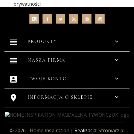
prywatności
reorder

PRODUKTY
reorder

NASZA FIRMA
account_box

TWOJE KONTO


INFORMACJA O SKLEPIE
© 2026 - Home Inspiration
| Realizacja:
Stroniarz.pl