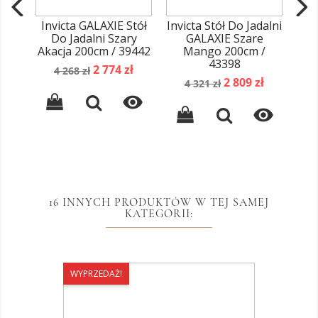
Invicta GALAXIE Stół
Invicta Stół Do Jadalni
Do Jadalni Szary
GALAXIE Szare
Akacja 200cm / 39442
Mango 200cm /
43398
Cena
Cena
2 774 zł
4 268 zł
Cena
Cena
podstawowa
2 809 zł
4 321 zł
podstawowa


16 INNYCH PRODUKTÓW W TEJ SAMEJ
KATEGORII:
WYPRZEDAŻ!