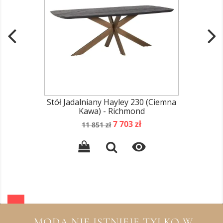
Stół Jadalniany Hayley 230 (Ciemna
Kawa) - Richmond
Cena
Cena
7 703 zł
11 851 zł
podstawowa

„MODA NIE ISTNIEJE TYLKO W