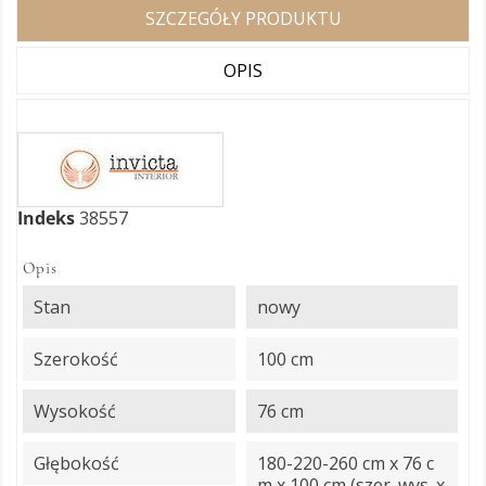
SZCZEGÓŁY PRODUKTU
OPIS
Indeks
38557
Opis
Stan
nowy
Szerokość
100 cm
Wysokość
76 cm
Głębokość
180-220-260 cm x 76 c
m x 100 cm (szer. wys. x