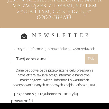
MA ZWIĄZEK Z IDEAMI, STYLEM
ŻYCIA I TYM, CO SIĘ DZIEJE"
COCO CHANEL
NEWSLETTER
Otrzymuj informację o nowościach i wyprzedażach
Dane osobowe będą przetwarzane celu przesyłania
newslettera zawierającego informacje handlowe i
marketingowe. Więcej informacji o warunkach
przetwarzania danych osobowych znajdą Państwo
Tutaj
.
polityką
Zgadzam się z regulaminem i
prywatności