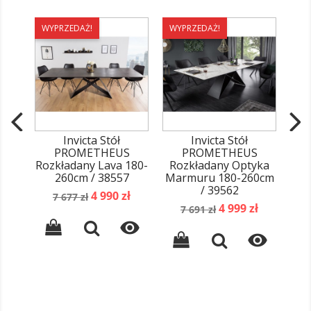
WYPRZEDAŻ!
WYPRZEDAŻ!
WY
Invicta Stół
Invicta Stół
PROMETHEUS
PROMETHEUS
Rozkładany Lava 180-
Rozkładany Optyka
PRO
260cm / 38557
Marmuru 180-260cm
P
/ 39562
Cena
Cena
4 990 zł
7 677 zł
G
Cena
Cena
podstawowa
4 999 zł
7 691 zł
podstawowa

