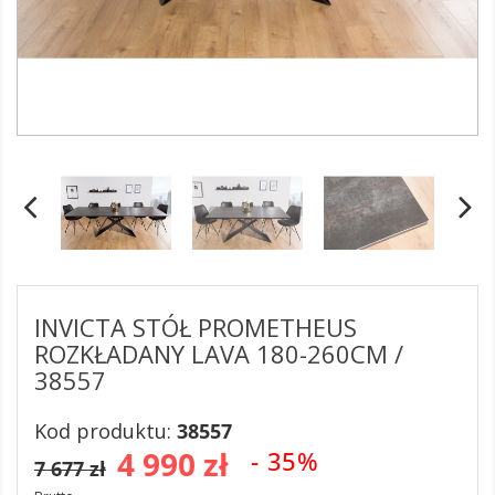
INVICTA STÓŁ PROMETHEUS
ROZKŁADANY LAVA 180-260CM /
38557
Kod produktu:
38557
4 990 zł
- 35%
7 677 zł