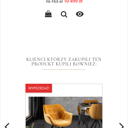
Cena
Cena
10 499 zł
16 153 zł
podstawowa

KLIENCI KTÓRZY ZAKUPILI TEN
PRODUKT KUPILI RÓWNIEŻ:
WYPRZEDAŻ!