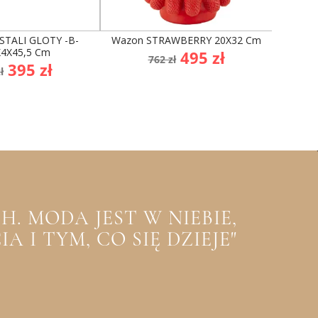
STALI GLOTY -B-
Wazon STRAWBERRY 20X32 Cm
Lampa Wi
4X45,5 Cm
Cena
Cena
495 zł
762 zł
na
Cena
395 zł
podstawowa
ł
dstawowa
. MODA JEST W NIEBIE,
 I TYM, CO SIĘ DZIEJE"