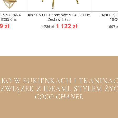
IENNY PARA
Krzesło FLEX Kremowe 52 48 78 Cm
PANEL ZE 
13X35 Cm
Zestaw 2 Szt.
104X
na
Cena
Cena
Ce
9 zł
1 122 zł
1 726 zł
607 z
awowa
podstawowa
po
YLKO W SUKIENKACH I TKANINACH
WIĄZEK Z IDEAMI, STYLEM ŻYCIA
COCO CHANEL