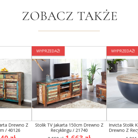
ZOBACZ TAKŻE
WYPRZEDAŻ!
WYPRZEDAŻ!
arta Drewno Z
Stolik TV Jakarta 150cm Drewno Z
Invicta Stolik
cm / 40126
Recyklingu / 21740
Drewno Z Recy
na
Cena
Cena
Cen
40 zł
1 663 zł