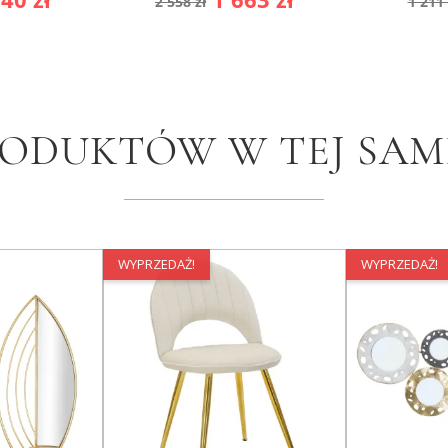
2 558 zł
1 211 
wowa
podstawowa
po
RODUKTÓW W TEJ SAME
WYPRZEDAŻ!
WYPRZEDAŻ!