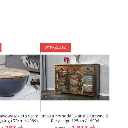
WYPRZEDAŻ!
WYPRZE
 Kawowy Jakarta Szare
Invicta Komoda Jakarta Z Drewna Z
Stolik 
klingu 70cm / 40894
Recyklingu 125cm / 19906
Drewn
a
Cena
Cena
Cena
787 zł
1 813 zł