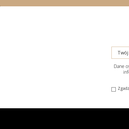
Dane os
in
Zgadz