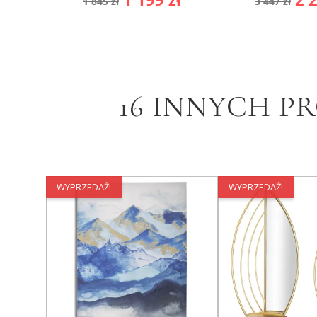
1 845 zł
3 447 zł
podstawowa
podsta
16 INNYCH P
WYPRZEDAŻ!
WYPRZEDAŻ!