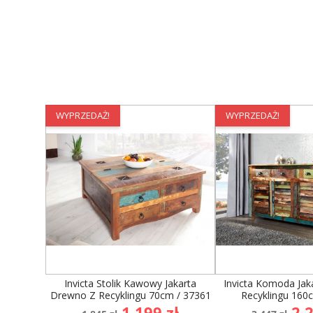
WYPRZEDAŻ!
WYPRZEDAŻ!
Invicta Stolik Kawowy Jakarta
Invicta Komoda Jak
Drewno Z Recyklingu 70cm / 37361
Recyklingu 160
Cena
Cena
Cena
Ce
1 199 zł
2 2