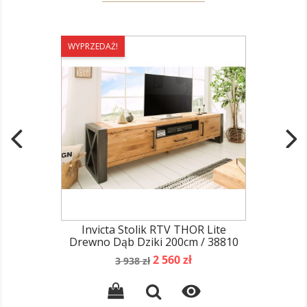
WYPRZEDAŻ!
Invicta Stolik RTV THOR Lite
Drewno Dąb Dziki 200cm / 38810
Cena
Cena
2 560 zł
3 938 zł
podstawowa
