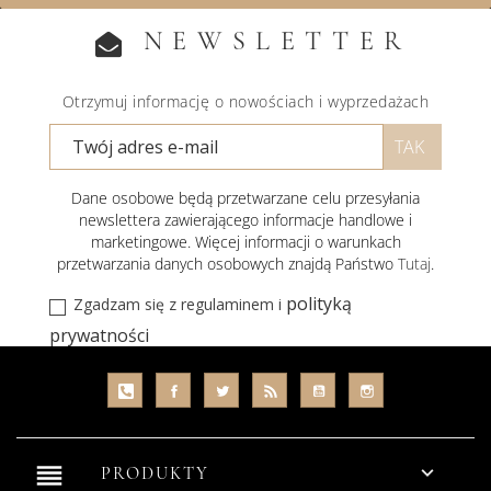
NEWSLETTER
Otrzymuj informację o nowościach i wyprzedażach
Dane osobowe będą przetwarzane celu przesyłania
newslettera zawierającego informacje handlowe i
marketingowe. Więcej informacji o warunkach
przetwarzania danych osobowych znajdą Państwo
Tutaj
.
polityką
Zgadzam się z regulaminem i
prywatności
reorder

PRODUKTY