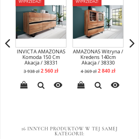
WYPRZEDAŻ!
WYPRZEDAŻ!
WY
INVICTA AMAZONAS
AMAZONAS Witryna /
In
Komoda 150 Cm
Kredens 140cm
S
Akacja / 38331
Akacja / 38330
Cena
Cena
Cena
Cena
2 560 zł
2 840 zł
3 938 zł
4 369 zł
podstawowa
podstawowa


16 INNYCH PRODUKTÓW W TEJ SAMEJ
KATEGORII: