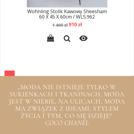
Wohnling Stolik Kawowy Sheesham
60 X 45 X 60cm / WL5.962
Cena
Cena
910 zł
1 400 zł
podstawowa

„MODA NIE ISTNIEJE TYLKO W
SUKIENKACH I TKANINACH. MODA
JEST W NIEBIE, NA ULICACH, MODA
MA ZWIĄZEK Z IDEAMI, STYLEM
ŻYCIA I TYM, CO SIĘ DZIEJE"
COCO CHANEL