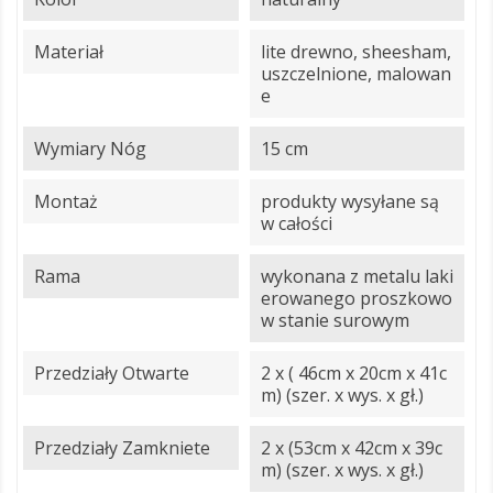
Materiał
lite drewno, sheesham,
uszczelnione, malowan
e
Wymiary Nóg
15 cm
Montaż
produkty wysyłane są
w całości
Rama
wykonana z metalu laki
erowanego proszkowo
w stanie surowym
Przedziały Otwarte
2 x ( 46cm x 20cm x 41c
m) (szer. x wys. x gł.)
Przedziały Zamkniete
2 x (53cm x 42cm x 39c
m) (szer. x wys. x gł.)