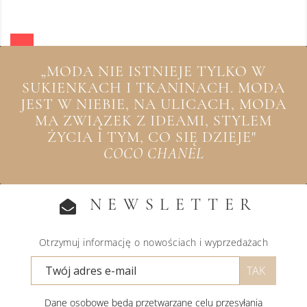
„MODA NIE ISTNIEJE TYLKO W
SUKIENKACH I TKANINACH. MODA
JEST W NIEBIE, NA ULICACH, MODA
MA ZWIĄZEK Z IDEAMI, STYLEM
ŻYCIA I TYM, CO SIĘ DZIEJE"
COCO CHANEL
NEWSLETTER
Otrzymuj informację o nowościach i wyprzedażach
Dane osobowe będą przetwarzane celu przesyłania