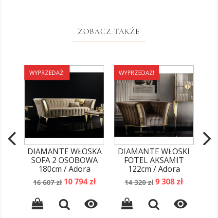
ZOBACZ TAKŻE
WYPRZEDAŻ!
WYPRZEDAŻ!
WY
DIAMANTE WŁOSKA
DIAMANTE WŁOSKI
DI
SOFA 2 OSOBOWA
FOTEL AKSAMIT
S
180cm / Adora
122cm / Adora
Cena
Cena
Cena
Cena
10 794 zł
9 308 zł
16 607 zł
14 320 zł
podstawowa
podstawowa

