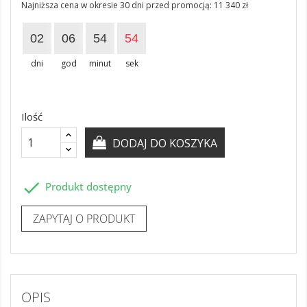
Najniższa cena w okresie 30 dni przed promocją:
11 340 zł
02
06
54
54
dni
god
minut
sek
Ilość
DODAJ DO KOSZYKA

Produkt dostępny
ZAPYTAJ O PRODUKT
OPIS