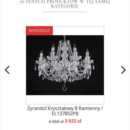
16 INNYCH PRODUKTÓW W TEJ SAMEJ
KATEGORII:
WYPRZEDAŻ!
Żyrandol Kryształowy 8 Ramienny /
EL137802PB
Cena
Cena
3 933 zł
6 050 zł
podstawowa