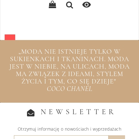

„MODA NIE ISTNIEJE TYLKO W
SUKIENKACH I TKANINACH. MODA
JEST W NIEBIE, NA ULICACH, MODA
MA ZWIĄZEK Z IDEAMI, STYLEM
ŻYCIA I TYM, CO SIĘ DZIEJE"
COCO CHANEL
NEWSLETTER
Otrzymuj informację o nowościach i wyprzedażach