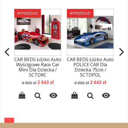
WYPRZEDAŻ!
WYPRZEDAŻ!
WY
CAR BEDS Łóżko Auto
CAR BEDS Łóżko Auto
CAR
Wyścigowe Race Car
POLICE CAR Dla
Wyś
Mini Dla Dziecka /
Dziecka 75cm /
POW
SCTDRC
SCTDPOL
Cena
Cena
Cena
Cena
2 643 zł
2 643 zł
4 066 zł
4 066 zł
podstawowa
podstawowa

