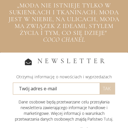
„MODA NIE ISTNIEJE TYLKO W
SUKIENKACH I TKANINACH. MODA
JEST W NIEBIE, NA ULICACH, MODA
MA ZWIĄZEK Z IDEAMI, STYLEM
ŻYCIA I TYM, CO SIĘ DZIEJE"
COCO CHANEL
NEWSLETTER
Otrzymuj informację o nowościach i wyprzedażach
Dane osobowe będą przetwarzane celu przesyłania
newslettera zawierającego informacje handlowe i
marketingowe. Więcej informacji o warunkach
przetwarzania danych osobowych znajdą Państwo
Tutaj
.