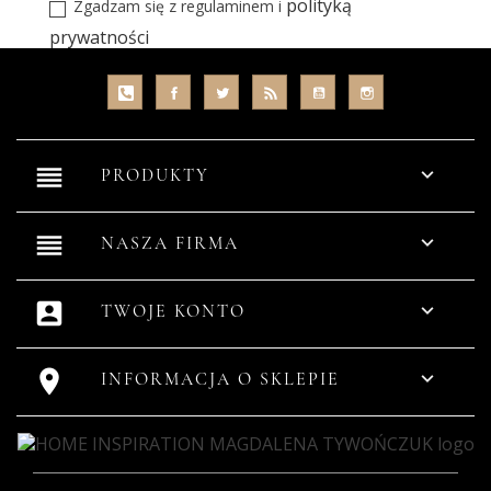
polityką
Zgadzam się z regulaminem i
prywatności
reorder

PRODUKTY
reorder

NASZA FIRMA
account_box

TWOJE KONTO


INFORMACJA O SKLEPIE