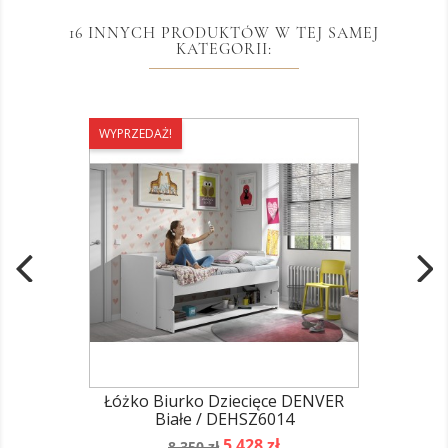
16 INNYCH PRODUKTÓW W TEJ SAMEJ
KATEGORII:
WYPRZEDAŻ!
Łóżko Biurko Dziecięce DENVER
Białe / DEHSZ6014
Cena
Cena
5 428 zł
8 350 zł