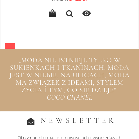
podstawowa

„MODA NIE ISTNIEJE TYLKO W
SUKIENKACH I TKANINACH. MODA
JEST W NIEBIE, NA ULICACH, MODA
MA ZWIĄZEK Z IDEAMI, STYLEM
ŻYCIA I TYM, CO SIĘ DZIEJE"
COCO CHANEL
NEWSLETTER
Otrzymuj informację o nowościach i wyprzedażach