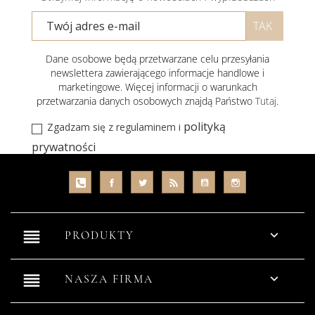
Dane osobowe będą przetwarzane celu przesyłania
newslettera zawierającego informacje handlowe i
marketingowe. Więcej informacji o warunkach
przetwarzania danych osobowych znajdą Państwo
Tutaj
.
polityką
Zgadzam się z regulaminem i
prywatności
reorder

PRODUKTY
reorder

NASZA FIRMA