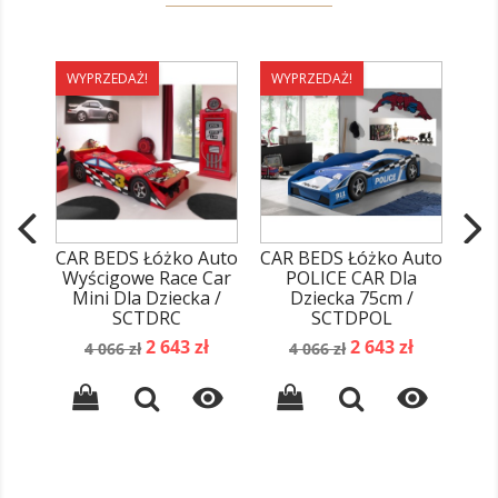
WYPRZEDAŻ!
WYPRZEDAŻ!
WY
CAR BEDS Łóżko Auto
CAR BEDS Łóżko Auto
CAR
Wyścigowe Race Car
POLICE CAR Dla
Wyś
Mini Dla Dziecka /
Dziecka 75cm /
POW
SCTDRC
SCTDPOL
Cena
Cena
Cena
Cena
2 643 zł
2 643 zł
4 066 zł
4 066 zł
podstawowa
podstawowa

