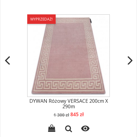
WYPRZEDAŻ!
DYWAN Różowy VERSACE 200cm X
290m
Cena
Cena
845 zł
1 300 zł
podstawowa
