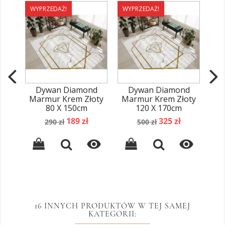
WYPRZEDAŻ!
WYPRZEDAŻ!
WY
Dywan Diamond
Dywan Diamond
D
Marmur Krem Złoty
Marmur Krem Złoty
Ma
80 X 150cm
120 X 170cm
Cena
Cena
Cena
Cena
189 zł
325 zł
290 zł
500 zł
podstawowa
podstawowa


16 INNYCH PRODUKTÓW W TEJ SAMEJ
KATEGORII: