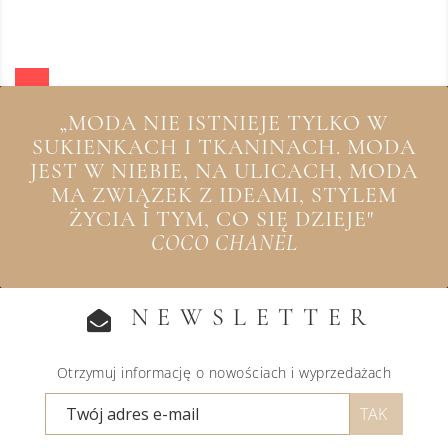
„MODA NIE ISTNIEJE TYLKO W
SUKIENKACH I TKANINACH. MODA
JEST W NIEBIE, NA ULICACH, MODA
MA ZWIĄZEK Z IDEAMI, STYLEM
ŻYCIA I TYM, CO SIĘ DZIEJE"
COCO CHANEL
NEWSLETTER
Otrzymuj informację o nowościach i wyprzedażach