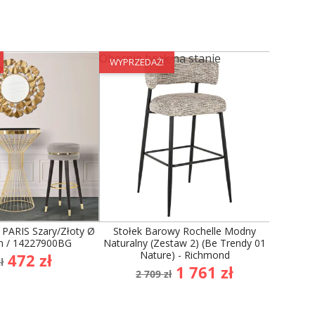
Obecnie brak na stanie
WYPRZEDAŻ!
WYPRZE
 PARIS Szary/Złoty Ø
Stołek Barowy Rochelle Modny
Krzesł
m / 14227900BG
Naturalny (zestaw 2) (Be Trendy 01
Velve
Nature) - Richmond
na
Cena
472 zł
ł
Cena
Cena
1 761 zł
dstawowa
2 709 zł
2
podstawowa