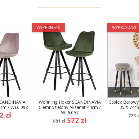
WYPRZEDAŻ!
WYPRZEDAŻ!
SCANDINAVIA
Wohnling Hoker SCANDINAVIA
Stołek Barowy
4cm / WL6.098
Ciemnozielony Aksamit 44cm /
35 X 74c
WL6.097
na
Ce
2 zł
726 z
Cena
Cena
572 zł
awowa
po
881 zł
podstawowa