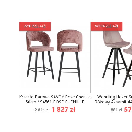
WYPRZEDAŻ!
WYPRZEDAŻ!
Krzesło Barowe SAVOY Rose Chenille
Wohnling Hoker 
50cm / S4561 ROSE CHENILLE
Różowy Aksamit 4
Cena
Cena
Cena
Ce
1 827 zł
57
2 811 zł
881 zł
podstawowa
podst