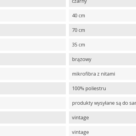
czarny
40 cm
70 cm
35 cm
brązowy
mikrofibra z nitami
100% poliestru
produkty wysyłane są do s
vintage
vintage