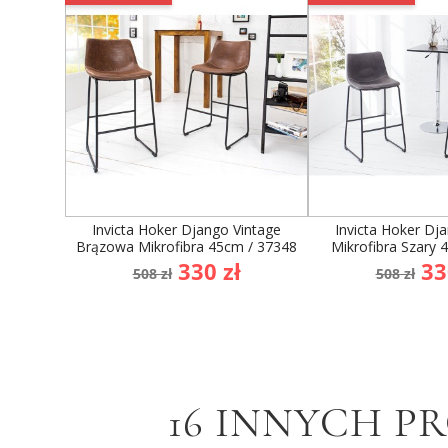
Invicta Hoker Django Vintage
Invicta Hoker Dj
Brązowa Mikrofibra 45cm / 37348
Mikrofibra Szary 
Cena
Cena
Cena
Ce
330 zł
33
508 zł
508 zł
podstawowa
podst
16 INNYCH P