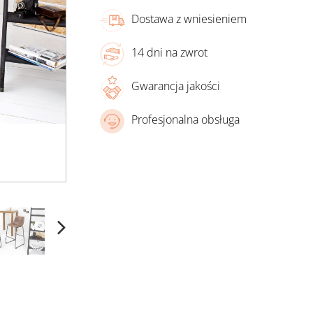
Dostawa z wniesieniem
14 dni na zwrot
Gwarancja jakości
Profesjonalna obsługa