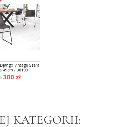
 Django Vintage Szara
ra 49cm / 38109
na
Cena
300 zł
ł
dstawowa
J KATEGORII: