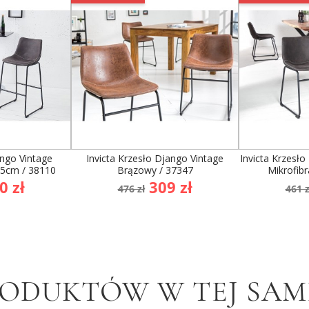
ango Vintage
Invicta Krzesło Django Vintage
Invicta Krzesło
45cm / 38110
Brązowy / 37347
Mikrofib
na
Cena
Cena
Ce
0 zł
309 zł
476 zł
461 z
awowa
podstawowa
po
RODUKTÓW W TEJ SAME