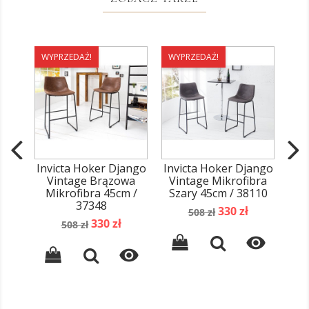
WYPRZEDAŻ!
WYPRZEDAŻ!
WY
Invicta Hoker Django
Invicta Hoker Django
Vintage Brązowa
Vintage Mikrofibra
Mikrofibra 45cm /
Szary 45cm / 38110
B
37348
Cena
Cena
330 zł
508 zł
Cena
Cena
330 zł
podstawowa
508 zł
podstawowa

