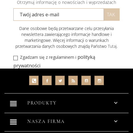
Otrzymuj informację o nowościach i wyprzedażach
Dane osobowe będą przetwarzane celu przesyłania
newslettera zawierającego informacje handlowe i
marketingowe. Więcej informacji o warunkach
przetwarzania danych osobowych znajdą Państwo
Tutaj
.
polityką
Zgadzam się z regulaminem i
prywatności
reorder

PRODUKTY
reorder

NASZA FIRMA