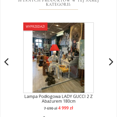
16 INNYCH PRODUKTÓW W TEJ SAMEJ
KATEGORII:
WYPRZEDAŻ!
Lampa Podłogowa LADY GUCCI 2 Z
Abażurem 180cm
Cena
Cena
4 999 zł
7 690 zł
podstawowa