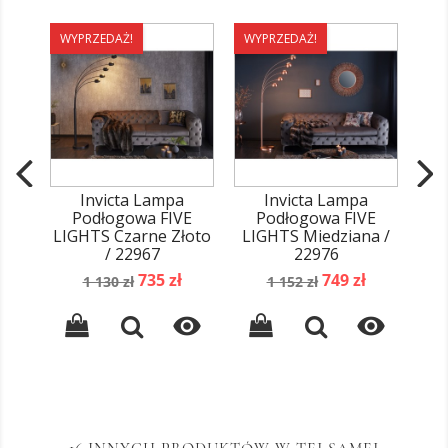
WYPRZEDAŻ!
WYPRZEDAŻ!
WY
Invicta Lampa
Invicta Lampa
Podłogowa FIVE
Podłogowa FIVE
LIGHTS Czarne Złoto
LIGHTS Miedziana /
/ 22967
22976
Sr
Cena
Cena
Cena
Cena
735 zł
749 zł
1 130 zł
1 152 zł
podstawowa
podstawowa

