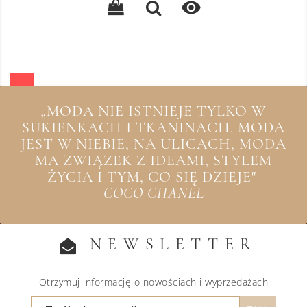

„MODA NIE ISTNIEJE TYLKO W
SUKIENKACH I TKANINACH. MODA
JEST W NIEBIE, NA ULICACH, MODA
MA ZWIĄZEK Z IDEAMI, STYLEM
ŻYCIA I TYM, CO SIĘ DZIEJE"
COCO CHANEL
NEWSLETTER
Otrzymuj informację o nowościach i wyprzedażach