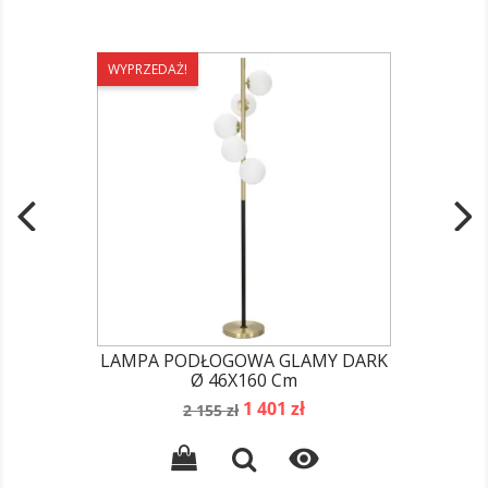
WYPRZEDAŻ!
LAMPA PODŁOGOWA GLAMY DARK
Ø 46X160 Cm
Cena
Cena
1 401 zł
2 155 zł
podstawowa
