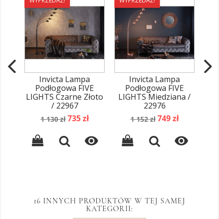
WYPRZEDAŻ!
WYPRZEDAŻ!
WY
Invicta Lampa
Invicta Lampa
Podłogowa FIVE
Podłogowa FIVE
LIGHTS Czarne Złoto
LIGHTS Miedziana /
/ 22967
22976
Sr
Cena
Cena
Cena
Cena
735 zł
749 zł
1 130 zł
1 152 zł
podstawowa
podstawowa


16 INNYCH PRODUKTÓW W TEJ SAMEJ
KATEGORII: