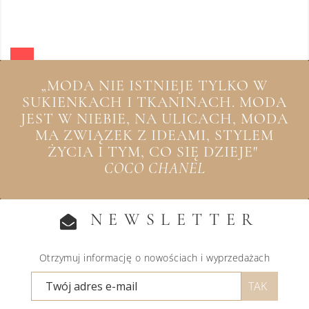
„MODA NIE ISTNIEJE TYLKO W
SUKIENKACH I TKANINACH. MODA
JEST W NIEBIE, NA ULICACH, MODA
MA ZWIĄZEK Z IDEAMI, STYLEM
ŻYCIA I TYM, CO SIĘ DZIEJE"
COCO CHANEL
NEWSLETTER
Otrzymuj informację o nowościach i wyprzedażach