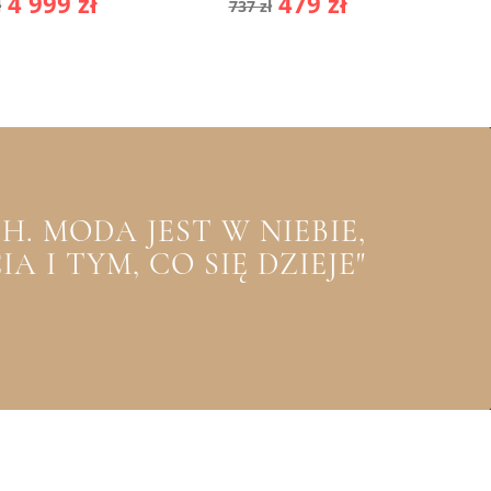
a
Cena
Cena
Cena
4 999 zł
479 zł
ł
737 zł
stawowa
podstawowa
9
. MODA JEST W NIEBIE,
 I TYM, CO SIĘ DZIEJE"