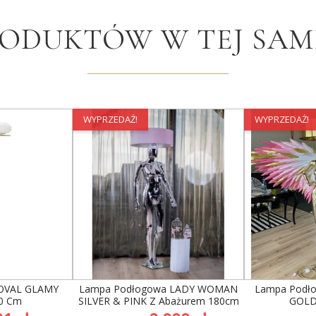
RODUKTÓW W TEJ SAME
WYPRZEDAŻ!
WYPRZEDAŻ!
OVAL GLAMY
Lampa Podłogowa LADY WOMAN
Lampa Podł
0 Cm
SILVER & PINK Z Abażurem 180cm
GOLD