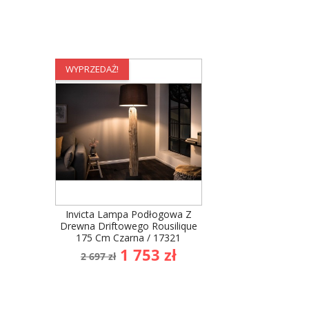
WYPRZEDAŻ!
Invicta Lampa Podłogowa Z
Drewna Driftowego Rousilique
175 Cm Czarna / 17321
Cena
Cena
1 753 zł
2 697 zł
podstawowa