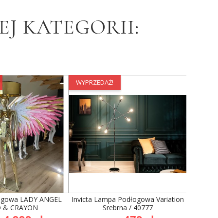
J KATEGORII:
WYPRZEDAŻ!
WYPRZE
ogowa LADY ANGEL
Invicta Lampa Podłogowa Variation
Lampa
 & CRAYON
Srebrna / 40777
ANGEL G