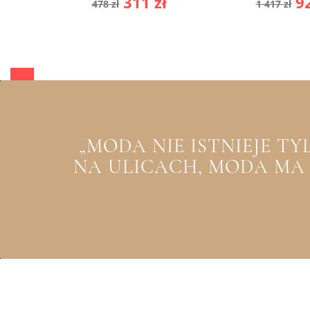
Cena
Cena
Cena
C
311 zł
92
478 zł
1 417 zł
podstawowa
podst
„MODA NIE ISTNIEJE T
NA ULICACH, MODA MA Z