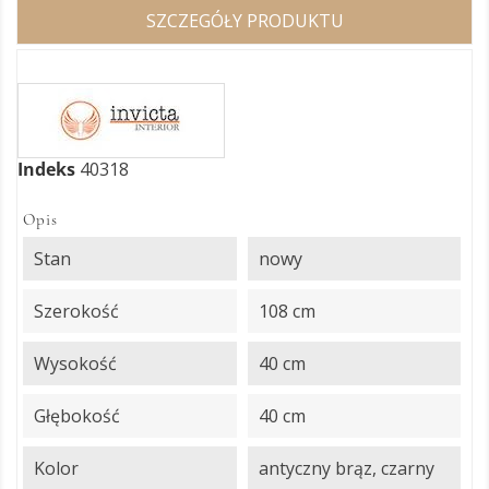
SZCZEGÓŁY PRODUKTU
Indeks
40318
Opis
Stan
nowy
Szerokość
108 cm
Wysokość
40 cm
Głębokość
40 cm
Kolor
antyczny brąz, czarny