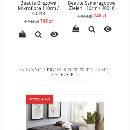
Beaute Brązowa
Beaute Szmaragdowa
Bea
Mikrofibra 110cm /
Zieleń 110cm / 40316
40318
Cena
Cena
746 zł
1 148 zł
Cena
Cena
745 zł
podstawowa
1 146 zł
podstawowa


16 INNYCH PRODUKTÓW W TEJ SAMEJ
KATEGORII:
WYPRZEDAŻ!