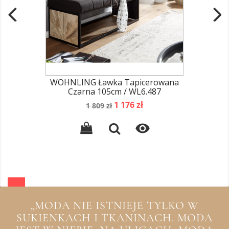
WOHNLING Ławka Tapicerowana
Czarna 105cm / WL6.487
Cena
Cena
1 176 zł
1 809 zł
podstawowa

„MODA NIE ISTNIEJE TYLKO W
SUKIENKACH I TKANINACH. MODA