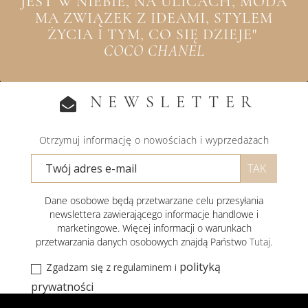
JEST W NIEBIE, NA ULICACH, MODA
MA ZWIĄZEK Z IDEAMI, STYLEM
ŻYCIA I TYM, CO SIĘ DZIEJE"
COCO CHANEL
NEWSLETTER
Otrzymuj informację o nowościach i wyprzedażach
Dane osobowe będą przetwarzane celu przesyłania
newslettera zawierającego informacje handlowe i
marketingowe. Więcej informacji o warunkach
przetwarzania danych osobowych znajdą Państwo
Tutaj
.
polityką
Zgadzam się z regulaminem i
prywatności