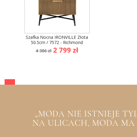
Szafka Nocna IRONVILLE Złota
50.5cm / 7572 - Richmond
Cena
Cena
2 799 zł
4 306 zł
podstawowa
„MODA NIE ISTNIEJE T
NA ULICACH, MODA MA Z