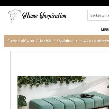
MEB
Strona główna
Meble
Sypialnia
Ławka / podnóż