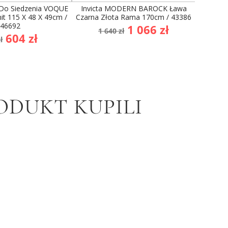
 Do Siedzenia VOQUE
Invicta MODERN BAROCK Ława
Invicta 
it 115 X 48 X 49cm /
Czarna Złota Rama 170cm / 43386
S
46692
Cena
Cena
1 066 zł
1 640 zł
na
Cena
604 zł
podstawowa
ł
dstawowa
ODUKT KUPILI