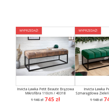
WYPRZEDAŻ!
WYPRZEDAŻ!
Invicta Ławka Petit Beaute Brązowa
Invicta Ławka P
Mikrofibra 110cm / 40318
Szmaragdowa Zieleń
Cena
Cena
Cena
C
745 zł
74
1 146 zł
1 148 zł
podstawowa
podst