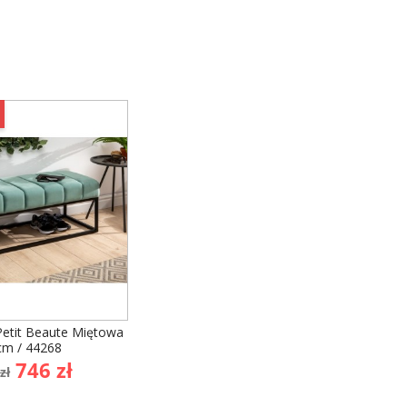
Petit Beaute Miętowa
cm / 44268
a
Cena
746 zł
zł
dstawowa