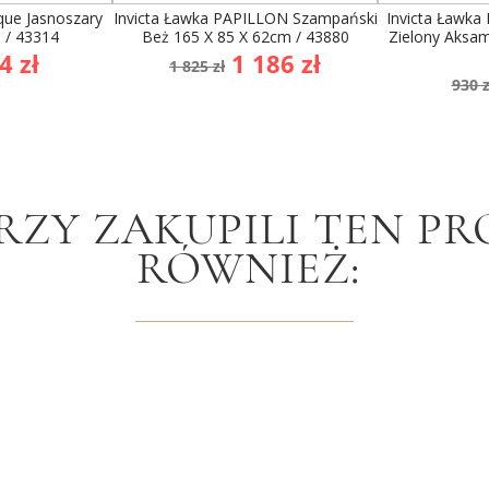
que Jasnoszary
Invicta Ławka PAPILLON Szampański
Invicta Ławka
 / 43314
Beż 165 X 85 X 62cm / 43880
Zielony Aksam
na
Cena
Cena
4 zł
1 186 zł
1 825 zł
Ce
awowa
podstawowa
930 z
po
RZY ZAKUPILI TEN PR
RÓWNIEŻ: