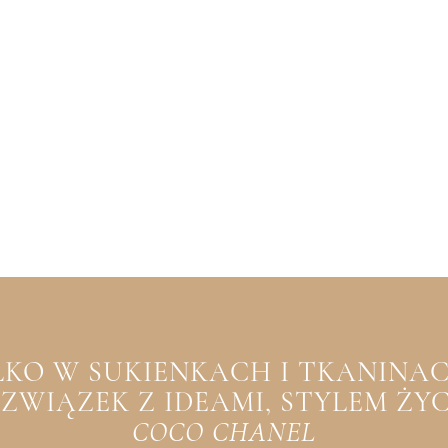
YLKO W SUKIENKACH I TKANINACH
WIĄZEK Z IDEAMI, STYLEM ŻYCIA
COCO CHANEL