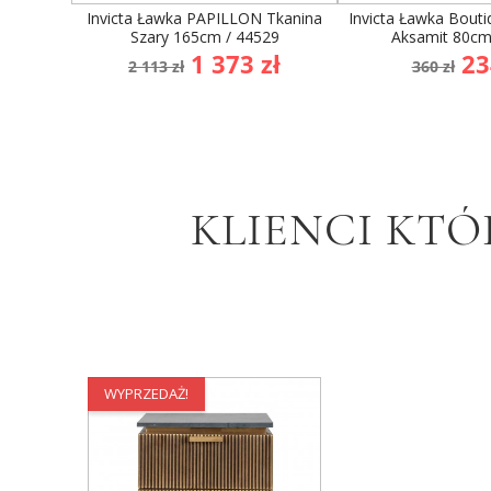
Invicta Ławka PAPILLON Tkanina
Invicta Ławka Bouti
Szary 165cm / 44529
Aksamit 80cm
Cena
Cena
Cena
Ce
1 373 zł
23
2 113 zł
360 zł
podstawowa
podst
KLIENCI KTÓ
WYPRZEDAŻ!