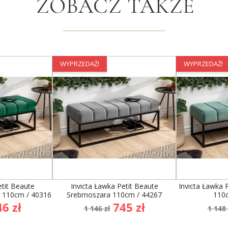
ZOBACZ TAKŻE
WYPRZEDAŻ!
WYPRZEDAŻ!
etit Beaute
Invicta Ławka Petit Beaute
Invicta Ławka 
 110cm / 40316
Srebrnoszara 110cm / 44267
110
ena
Cena
Cena
Cen
6 zł
745 zł
1 146 zł
1 148 
awowa
podstawowa
po