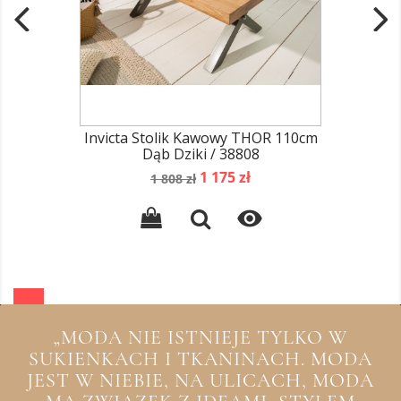
Invicta Stolik Kawowy THOR 110cm
Dąb Dziki / 38808
Cena
Cena
1 175 zł
1 808 zł
podstawowa

„MODA NIE ISTNIEJE TYLKO W
SUKIENKACH I TKANINACH. MODA
JEST W NIEBIE, NA ULICACH, MODA