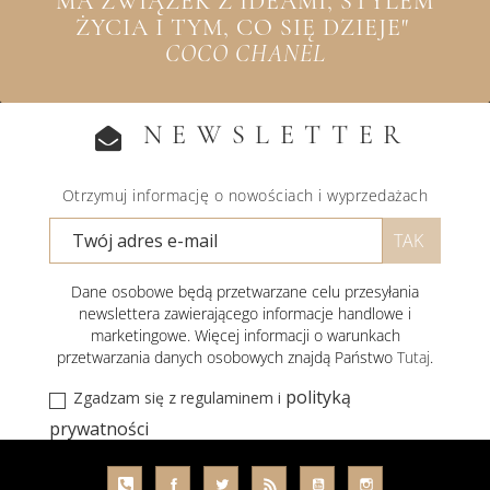
MA ZWIĄZEK Z IDEAMI, STYLEM
ŻYCIA I TYM, CO SIĘ DZIEJE"
COCO CHANEL
NEWSLETTER
Otrzymuj informację o nowościach i wyprzedażach
Dane osobowe będą przetwarzane celu przesyłania
newslettera zawierającego informacje handlowe i
marketingowe. Więcej informacji o warunkach
przetwarzania danych osobowych znajdą Państwo
Tutaj
.
polityką
Zgadzam się z regulaminem i
prywatności