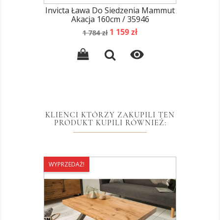
Invicta Ława Do Siedzenia Mammut
Akacja 160cm / 35946
Cena
Cena
1 159 zł
1 784 zł
podstawowa

KLIENCI KTÓRZY ZAKUPILI TEN
PRODUKT KUPILI RÓWNIEŻ:
WYPRZEDAŻ!