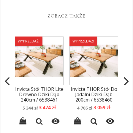
ZOBACZ TAKŻE
WYPRZEDAŻ!
WYPRZEDAŻ!
WY
Invicta Stół THOR Lite
Invicta THOR Stół Do
In
Drewno Dziki Dąb
Jadalni Dziki Dąb
D
240cm / 6538461
200cm / 6538460
Cena
Cena
Cena
Cena
3 474 zł
3 059 zł
5 344 zł
4 705 zł
podstawowa
podstawowa

