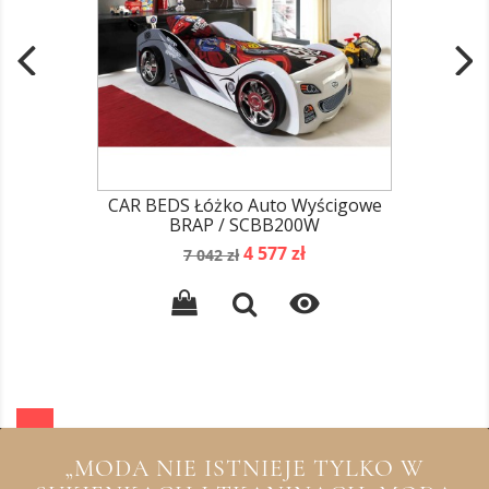
CAR BEDS Łóżko Auto Wyścigowe
BRAP / SCBB200W
Cena
Cena
4 577 zł
7 042 zł
podstawowa

„MODA NIE ISTNIEJE TYLKO W