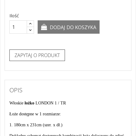
Ilość
DODAJ DO KOSZYKA
ZAPYTAJ O PRODUKT
OPIS
Włoskie
łożko
LONDON 1 / TR
Łoże dostępne w 1 rozmiarze:
1. 180cm x 231cm (szer. x dł.)
Dokładny schemat dostępnych kombinacji łoża dołączony do zdjęć.