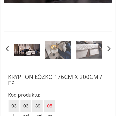
KRYPTON ŁÓŻKO 176CM X 200CM /
EP
Kod produktu:
03
03
39
05
dni
god
minut
sek