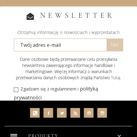
NEWSLETTER
Otrzymuj informację o nowościach i wyprzedażach
Dane osobowe będą przetwarzane celu przesyłania
newslettera zawierającego informacje handlowe i
marketingowe. Więcej informacji o warunkach
przetwarzania danych osobowych znajdą Państwo
Tutaj
.
polityką
Zgadzam się z regulaminem i
prywatności
reorder

PRODUKTY