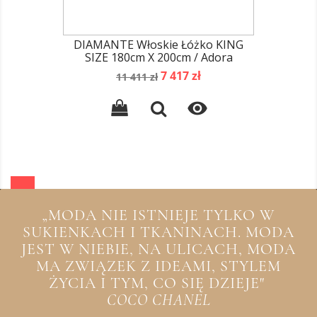
DIAMANTE Włoskie Łóżko KING
SIZE 180cm X 200cm / Adora
Cena
Cena
7 417 zł
11 411 zł
podstawowa

„MODA NIE ISTNIEJE TYLKO W
SUKIENKACH I TKANINACH. MODA
JEST W NIEBIE, NA ULICACH, MODA
MA ZWIĄZEK Z IDEAMI, STYLEM
ŻYCIA I TYM, CO SIĘ DZIEJE"
COCO CHANEL