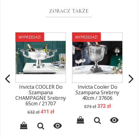
ZOBACZ TAKŻE
WYPRZEDAŻ!
WYPRZEDAŻ!
WY
Invicta COOLER Do
Invicta Cooler Do
I
Szampana
Szampana Srebrny
Sza
CHAMPAGNE Srebrny
40cm / 37606
65cm / 21707
Cena
Cena
372 zł
573 zł
Cena
Cena
411 zł
podstawowa
632 zł
podstawowa

