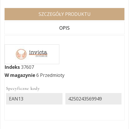
SZCZEGÓŁY PRODUKTU
OPIS
Indeks
37607
W magazynie
6 Przedmioty
Specyficzne kody
EAN13
4250243569949