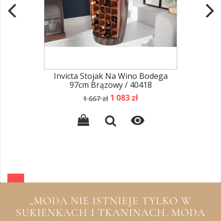
Invicta Stojak Na Wino Bodega
97cm Brązowy / 40418
Cena
Cena
1 083 zł
1 667 zł
podstawowa

„MODA NIE ISTNIEJE TYLKO W
SUKIENKACH I TKANINACH. MODA