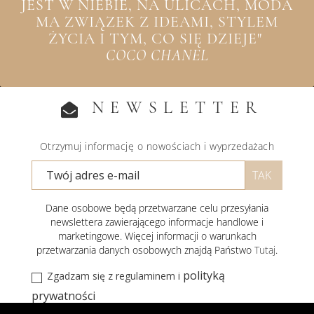
JEST W NIEBIE, NA ULICACH, MODA
MA ZWIĄZEK Z IDEAMI, STYLEM
ŻYCIA I TYM, CO SIĘ DZIEJE"
COCO CHANEL
NEWSLETTER
Otrzymuj informację o nowościach i wyprzedażach
Dane osobowe będą przetwarzane celu przesyłania
newslettera zawierającego informacje handlowe i
marketingowe. Więcej informacji o warunkach
przetwarzania danych osobowych znajdą Państwo
Tutaj
.
polityką
Zgadzam się z regulaminem i
prywatności