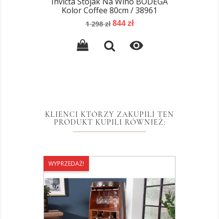
Invicta Stojak Na Wino BODEGA
Kolor Coffee 80cm / 38961
Cena
Cena
844 zł
1 298 zł
podstawowa

KLIENCI KTÓRZY ZAKUPILI TEN
PRODUKT KUPILI RÓWNIEŻ:
WYPRZEDAŻ!