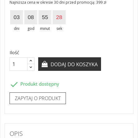
Najniższa cena w okresie 30 dni przed promocją:
399 zł
03
08
55
27
dni
god
minut
sek
Ilość
DODAJ DO KOSZYKA

Produkt dostępny
ZAPYTAJ O PRODUKT
OPIS