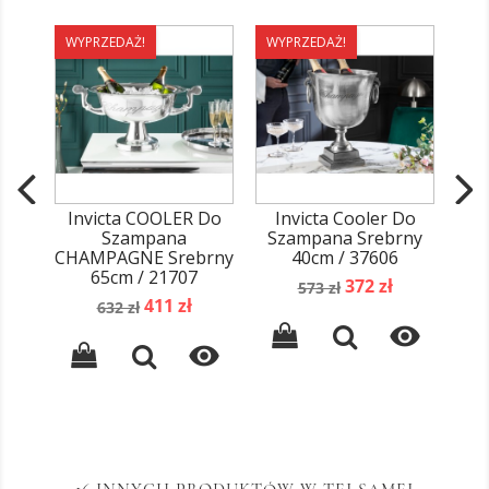
WYPRZEDAŻ!
WYPRZEDAŻ!
WY
Invicta COOLER Do
Invicta Cooler Do
I
Szampana
Szampana Srebrny
Sza
CHAMPAGNE Srebrny
40cm / 37606
65cm / 21707
Cena
Cena
372 zł
573 zł
Cena
Cena
411 zł
podstawowa
632 zł
podstawowa

