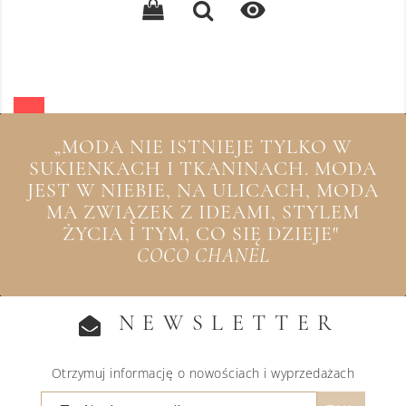

„MODA NIE ISTNIEJE TYLKO W
SUKIENKACH I TKANINACH. MODA
JEST W NIEBIE, NA ULICACH, MODA
MA ZWIĄZEK Z IDEAMI, STYLEM
ŻYCIA I TYM, CO SIĘ DZIEJE"
COCO CHANEL
NEWSLETTER
Otrzymuj informację o nowościach i wyprzedażach