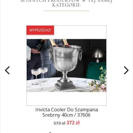
16 INNYCH PRODUKTÓW W TEJ SAMEJ
KATEGORII:
WYPRZEDAŻ!
Invicta Cooler Do Szampana
Srebrny 40cm / 37606
Cena
Cena
372 zł
573 zł
podstawowa