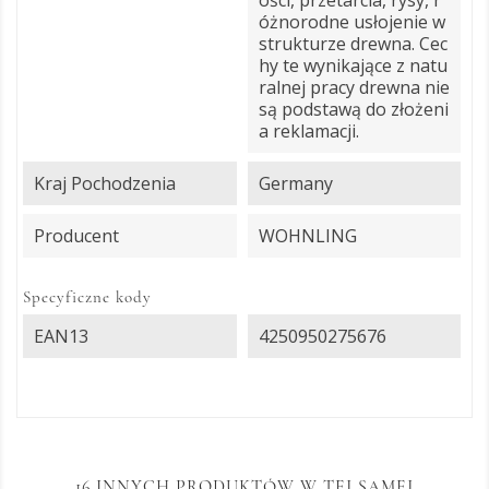
ości, przetarcia, rysy, r
óżnorodne usłojenie w
strukturze drewna. Cec
hy te wynikające z natu
ralnej pracy drewna nie
są podstawą do złożeni
a reklamacji.
Kraj Pochodzenia
Germany
Producent
WOHNLING
Specyficzne kody
EAN13
4250950275676
16 INNYCH PRODUKTÓW W TEJ SAMEJ