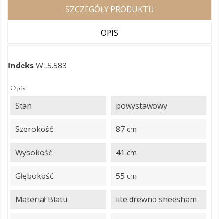
SZCZEGÓŁY PRODUKTU
OPIS
Indeks
WL5.583
Opis
Stan
powystawowy
Szerokość
87 cm
Wysokość
41 cm
Głębokość
55 cm
Materiał Blatu
lite drewno sheesham