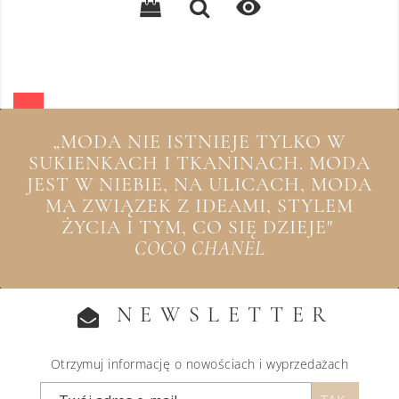

„MODA NIE ISTNIEJE TYLKO W
SUKIENKACH I TKANINACH. MODA
JEST W NIEBIE, NA ULICACH, MODA
MA ZWIĄZEK Z IDEAMI, STYLEM
ŻYCIA I TYM, CO SIĘ DZIEJE"
COCO CHANEL
NEWSLETTER
Otrzymuj informację o nowościach i wyprzedażach