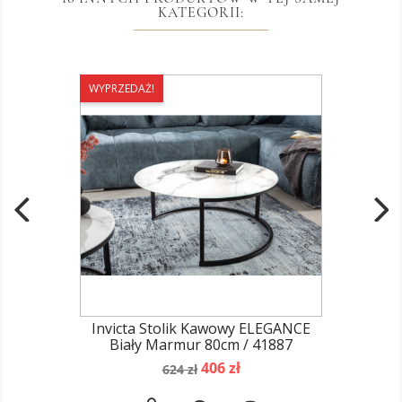
KATEGORII:
WYPRZEDAŻ!
Invicta Stolik Kawowy ELEGANCE
Biały Marmur 80cm / 41887
Cena
Cena
406 zł
624 zł
podstawowa