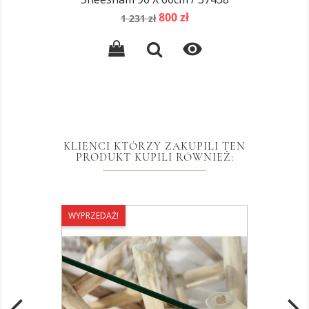
Cena
Cena
800 zł
1 231 zł
podstawowa

KLIENCI KTÓRZY ZAKUPILI TEN
PRODUKT KUPILI RÓWNIEŻ:
WYPRZEDAŻ!