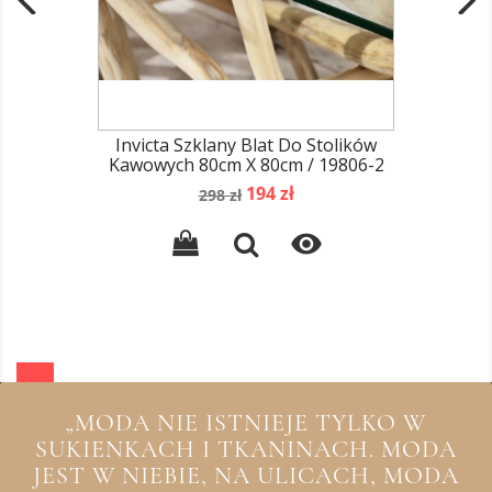
Invicta Szklany Blat Do Stolików
Kawowych 80cm X 80cm / 19806-2
Cena
Cena
194 zł
298 zł
podstawowa

„MODA NIE ISTNIEJE TYLKO W
SUKIENKACH I TKANINACH. MODA
JEST W NIEBIE, NA ULICACH, MODA