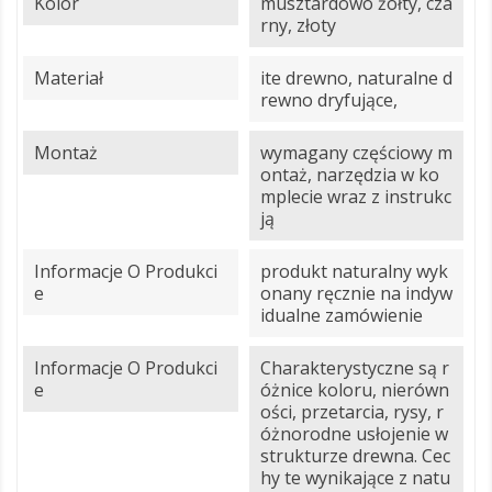
Kolor
musztardowo żółty, cza
rny, złoty
Materiał
ite drewno, naturalne d
rewno dryfujące,
Montaż
wymagany częściowy m
ontaż, narzędzia w ko
mplecie wraz z instrukc
ją
Informacje O Produkci
produkt naturalny wyk
E
onany ręcznie na indyw
idualne zamówienie
Informacje O Produkci
Charakterystyczne są r
E
óżnice koloru, nierówn
ości, przetarcia, rysy, r
óżnorodne usłojenie w
strukturze drewna. Cec
hy te wynikające z natu