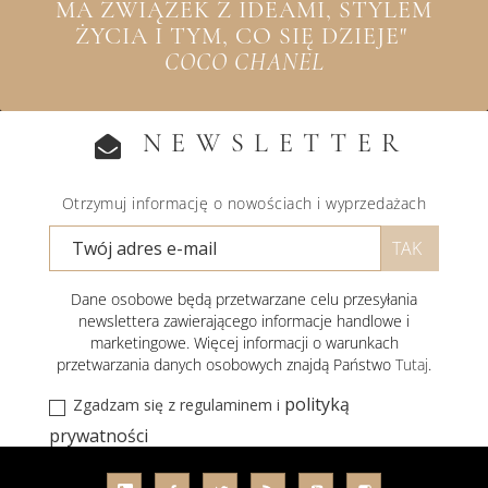
MA ZWIĄZEK Z IDEAMI, STYLEM
ŻYCIA I TYM, CO SIĘ DZIEJE"
COCO CHANEL
NEWSLETTER
Otrzymuj informację o nowościach i wyprzedażach
Dane osobowe będą przetwarzane celu przesyłania
newslettera zawierającego informacje handlowe i
marketingowe. Więcej informacji o warunkach
przetwarzania danych osobowych znajdą Państwo
Tutaj
.
polityką
Zgadzam się z regulaminem i
prywatności