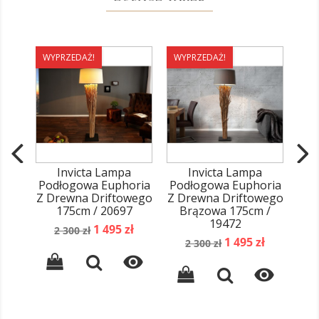
WYPRZEDAŻ!
WYPRZEDAŻ!
WY
Invicta Lampa
Invicta Lampa
Podłogowa Euphoria
Podłogowa Euphoria
Pod
Z Drewna Driftowego
Z Drewna Driftowego
175cm / 20697
Brązowa 175cm /
Ro
19472
Cena
Cena
1 495 zł
2 300 zł
Cena
Cena
podstawowa
1 495 zł
2 300 zł
podstawowa

