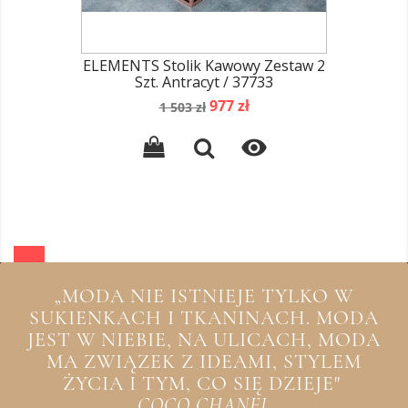
ELEMENTS Stolik Kawowy Zestaw 2
Szt. Antracyt / 37733
Cena
Cena
977 zł
1 503 zł
podstawowa

„MODA NIE ISTNIEJE TYLKO W
SUKIENKACH I TKANINACH. MODA
JEST W NIEBIE, NA ULICACH, MODA
MA ZWIĄZEK Z IDEAMI, STYLEM
ŻYCIA I TYM, CO SIĘ DZIEJE"
COCO CHANEL