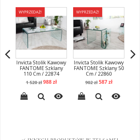
WYPRZEDAŻ!
WYPRZEDAŻ!
WY
Invicta Stolik Kawowy
Invicta Stolik Kawowy
I
FANTOME Szklany
FANTOME Szklany 50
110 Cm / 22874
Cm / 22860
Ze
S
Cena
Cena
Cena
Cena
988 zł
587 zł
1 520 zł
902 zł
podstawowa
podstawowa

