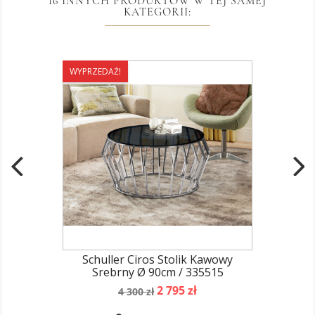
16 INNYCH PRODUKTÓW W TEJ SAMEJ
KATEGORII:
WYPRZEDAŻ!
Schuller Ciros Stolik Kawowy
Srebrny Ø 90cm / 335515
Cena
Cena
2 795 zł
4 300 zł
podstawowa