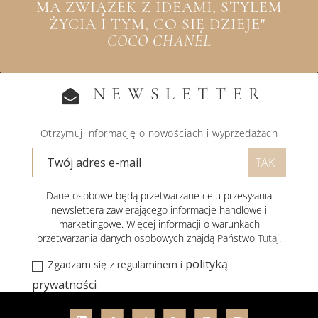
MA ZWIĄZEK Z IDEAMI, STYLEM
ŻYCIA I TYM, CO SIĘ DZIEJE"
COCO CHANEL
NEWSLETTER
Otrzymuj informację o nowościach i wyprzedażach
Dane osobowe będą przetwarzane celu przesyłania
newslettera zawierającego informacje handlowe i
marketingowe. Więcej informacji o warunkach
przetwarzania danych osobowych znajdą Państwo
Tutaj
.
polityką
Zgadzam się z regulaminem i
prywatności