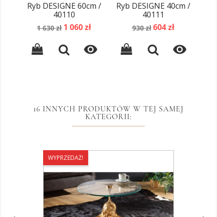
Ryb DESIGNE 60cm /
Ryb DESIGNE 40cm /
40110
40111
Cena
Cena
Cena
Cena
1 060 zł
604 zł
1 630 zł
930 zł
podstawowa
podstawowa


16 INNYCH PRODUKTÓW W TEJ SAMEJ
KATEGORII:
WYPRZEDAŻ!