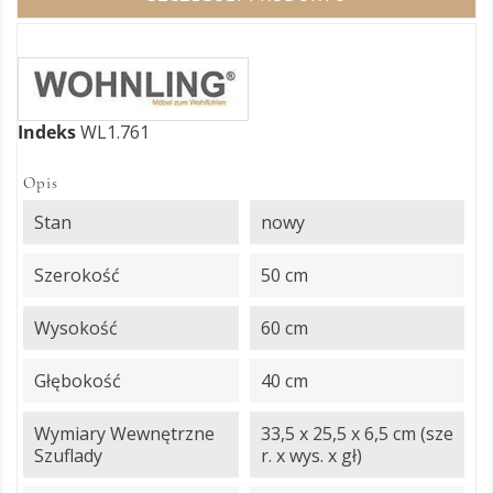
Indeks
WL1.761
Opis
Stan
nowy
Szerokość
50 cm
Wysokość
60 cm
Głębokość
40 cm
Wymiary Wewnętrzne
33,5 x 25,5 x 6,5 cm (sze
Szuflady
r. x wys. x gł)