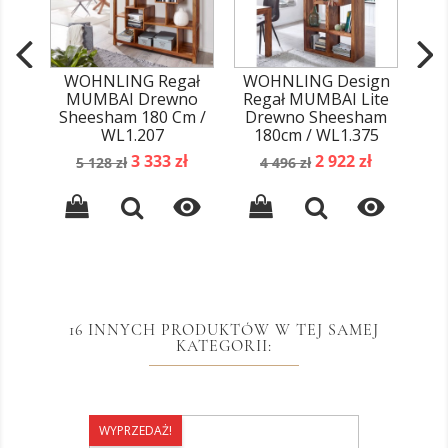
WOHNLING Regał
WOHNLING Design
WO
MUMBAI Drewno
Regał MUMBAI Lite
L
Sheesham 180 Cm /
Drewno Sheesham
Cub
WL1.207
180cm / WL1.375
Cena
Cena
Cena
Cena
3 333 zł
2 922 zł
5 128 zł
4 496 zł
podstawowa
podstawowa


16 INNYCH PRODUKTÓW W TEJ SAMEJ
KATEGORII:
WYPRZEDAŻ!