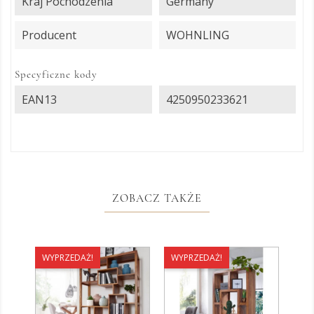
Kraj Pochodzenia
Germany
Producent
WOHNLING
Specyficzne kody
EAN13
4250950233621
ZOBACZ TAKŻE
WYPRZEDAŻ!
WYPRZEDAŻ!
WY