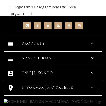
polityką
Zgadzam się z regulaminem i
prywatności
reorder

PRODUKTY
reorder

NASZA FIRMA
account_box

TWOJE KONTO


INFORMACJA O SKLEPIE