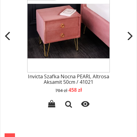
Invicta Szafka Nocna PEARL Altrosa
Aksamit 50cm / 41021
Cena
Cena
458 zł
704 zł
podstawowa
