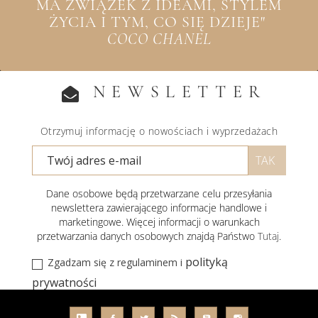
MA ZWIĄZEK Z IDEAMI, STYLEM
ŻYCIA I TYM, CO SIĘ DZIEJE"
COCO CHANEL
NEWSLETTER
Otrzymuj informację o nowościach i wyprzedażach
Dane osobowe będą przetwarzane celu przesyłania
newslettera zawierającego informacje handlowe i
marketingowe. Więcej informacji o warunkach
przetwarzania danych osobowych znajdą Państwo
Tutaj
.
polityką
Zgadzam się z regulaminem i
prywatności