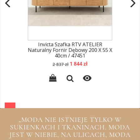
Invicta Szafka RTV ATELIER
Naturalny Fornir Dębowy 200 X 55 X
40cm / 47451
Cena
Cena
1 844 zł
2 837 zł
podstawowa

„MODA NIE ISTNIEJE TYLKO W
SUKIENKACH I TKANINACH. MODA
JEST W NIEBIE, NA ULICACH, MODA