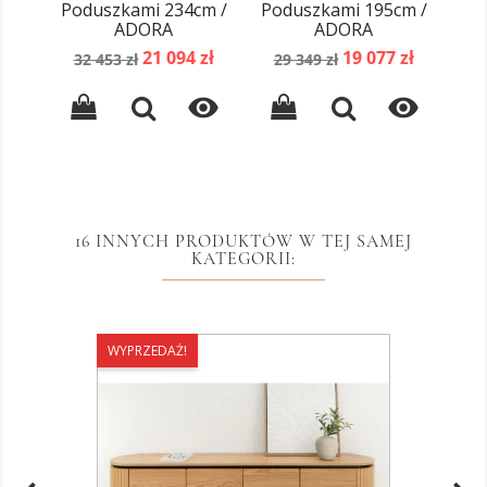
Poduszkami 234cm /
Poduszkami 195cm /
ADORA
ADORA
C
1
Cena
Cena
Cena
Cena
21 094 zł
19 077 zł
p
32 453 zł
29 349 zł
podstawowa
podstawowa


16 INNYCH PRODUKTÓW W TEJ SAMEJ
KATEGORII:
WYPRZEDAŻ!