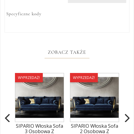
Specyficzne kody
ZOBACZ TAKŻE
WYPRZEDAŻ!
WYPRZEDAŻ!
WY
SIPARIO Włoska Sofa
SIPARIO Włoska Sofa
SIP
3 Osobowa Z
2 Osobowa Z
Z P