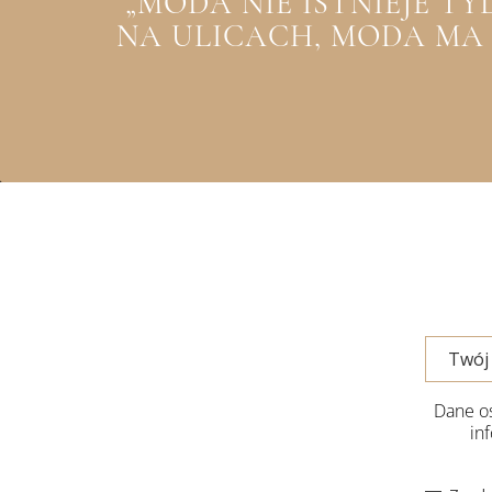
„MODA NIE ISTNIEJE T
NA ULICACH, MODA MA Z
Dane os
in