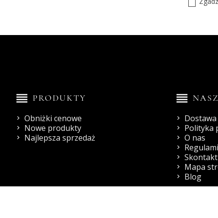
Zgadz
reorder
reorder
PRODUKTY
NASZ
Obniżki cenowe
Dostawa 
Nowe produkty
Polityka
Najlepsza sprzedaż
O nas
Regulami
Skontaktu
Mapa st
Blog