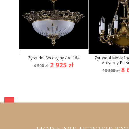
Żyrandol Secesyjny / AL164
Żyrandol Mosiężn
Antyczny Paty
Cena
Cena
2 925 zł
4 500 zł
Cena
Ce
8 
podstawowa
13 300 zł
podsta