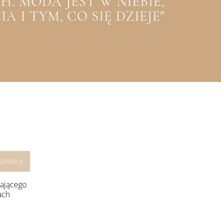
. MODA JEST W NIEBIE,
 I TYM, CO SIĘ DZIEJE"
rającego
ach