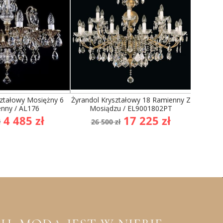
ształowy Mosiężny 6
Żyrandol Kryształowy 18 Ramienny Z
Żyrand
nny / AL176
Mosiądzu / EL9001802PT
a
Cena
Cena
Cena
4 485 zł
17 225 zł
ł
26 500 zł
9
stawowa
podstawowa