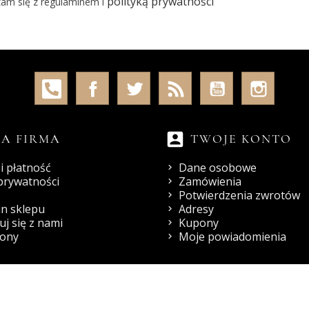
polityką prywatności
am się z regulaminem i
account_box
A FIRMA
TWOJE KONTO
i płatność
Dane osobowe
 prywatności
Zamówienia
Potwierdzenia zwrotów
n sklepu
Adresy
j się z nami
Kupony
rony
Moje powiadomienia