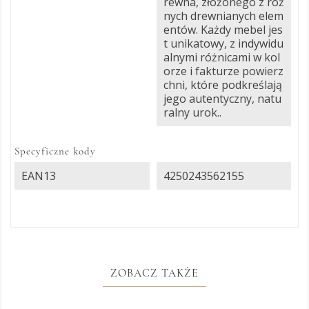
rewna, złożonego z róż
nych drewnianych elem
entów. Każdy mebel jes
t unikatowy, z indywidu
alnymi różnicami w kol
orze i fakturze powierz
chni, które podkreślają
jego autentyczny, natu
ralny urok..
Specyficzne kody
EAN13
4250243562155
ZOBACZ TAKŻE