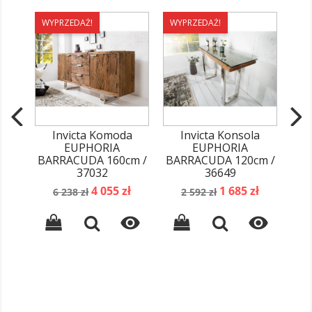
WYPRZEDAŻ!
WYPRZEDAŻ!
WY
Invicta Komoda
Invicta Konsola
IN
EUPHORIA
EUPHORIA
BARRACUDA 160cm /
BARRACUDA 120cm /
Dr
37032
36649
Cena
Cena
Cena
Cena
4 055 zł
1 685 zł
6 238 zł
2 592 zł
podstawowa
podstawowa

