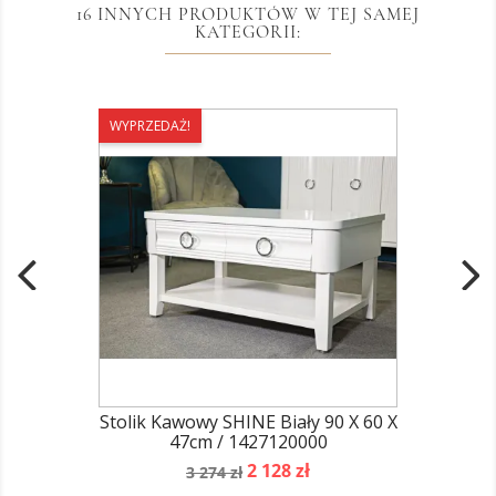
16 INNYCH PRODUKTÓW W TEJ SAMEJ
KATEGORII:
WYPRZEDAŻ!
Stolik Kawowy SHINE Biały 90 X 60 X
47cm / 1427120000
Cena
Cena
2 128 zł
3 274 zł
podstawowa