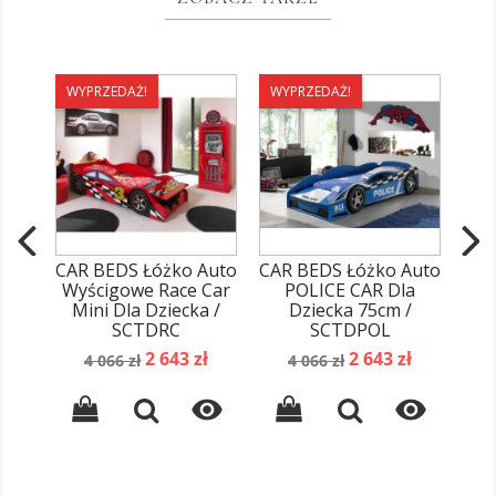
WYPRZEDAŻ!
WYPRZEDAŻ!
WY
CAR BEDS Łóżko Auto
CAR BEDS Łóżko Auto
CAR
Wyścigowe Race Car
POLICE CAR Dla
Wyś
Mini Dla Dziecka /
Dziecka 75cm /
POW
SCTDRC
SCTDPOL
Cena
Cena
Cena
Cena
2 643 zł
2 643 zł
4 066 zł
4 066 zł
podstawowa
podstawowa

