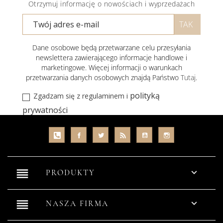
Otrzymuj informację o nowościach i wyprzedażach
Dane osobowe będą przetwarzane celu przesyłania
newslettera zawierającego informacje handlowe i
marketingowe. Więcej informacji o warunkach
przetwarzania danych osobowych znajdą Państwo
Tutaj
.
polityką
Zgadzam się z regulaminem i
prywatności
reorder

PRODUKTY
reorder

NASZA FIRMA