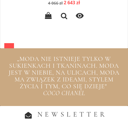
Cena
Cena
2 643 zł
4 066 zł
podstawowa

„MODA NIE ISTNIEJE TYLKO W
SUKIENKACH I TKANINACH. MODA
JEST W NIEBIE, NA ULICACH, MODA
MA ZWIĄZEK Z IDEAMI, STYLEM
ŻYCIA I TYM, CO SIĘ DZIEJE"
COCO CHANEL
NEWSLETTER